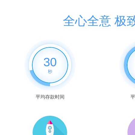
全心全意 极
30
秒
平均存款时间