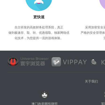
更快速
自主研发的高效财务处理系统，真正
采用加密安全通
做到极速存、取、转、优惠领取。独家网络优
严格的安全管理体
化技术，为您提供一流的游戏体验。
关于我们
澳门政府网投牌照
英