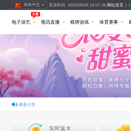
简体中文
美东时间
2026/08/08 14:07:36
网站首页
|
繁體中文
电子游艺
视讯直播
棋牌游戏
体育赛事
简体中文
English
最新公告：
实时返水